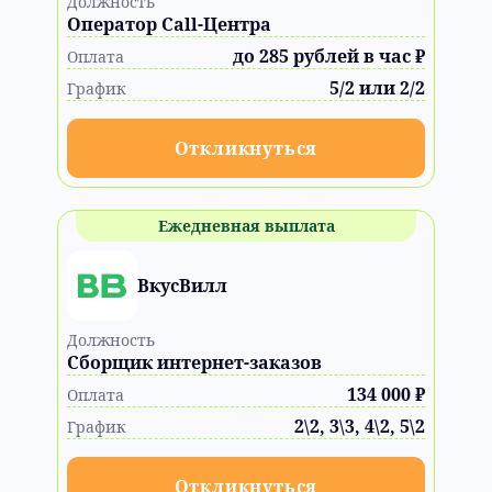
Должность
Оператор Call-Центра
до 285 рублей в час ₽
Оплата
5/2 или 2/2
График
Откликнуться
Ежедневная выплата
ВкусВилл
Должность
Сборщик интернет-заказов
134 000 ₽
Оплата
2\2, 3\3, 4\2, 5\2
График
Откликнуться