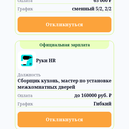
65 000 ₽
Оплата
сменный 5/2, 2/2
График
Откликнуться
Официальная зарплата
Руки HR
Должность
Сборщик кухонь, мастер по установке
межкомнатных дверей
до 160000 руб. ₽
Оплата
Гибкий
График
Откликнуться